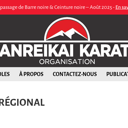
 passage de Barre noire & Ceinture noire – Août 2025 -
En sav
OLES
À PROPOS
CONTACTEZ-NOUS
PUBLICA
RÉGIONAL