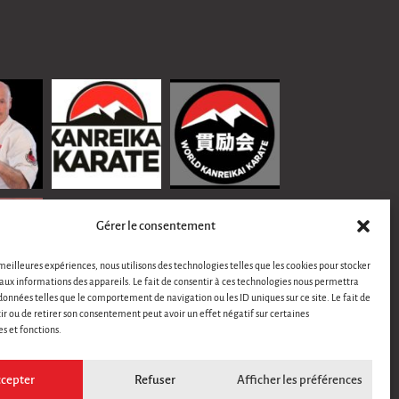
Gérer le consentement
 meilleures expériences, nous utilisons des technologies telles que les cookies pour stocker
aux informations des appareils. Le fait de consentir à ces technologies nous permettra
 données telles que le comportement de navigation ou les ID uniques sur ce site. Le fait de
ir ou de retirer son consentement peut avoir un effet négatif sur certaines
es et fonctions.
Suivre sur Instagram
cepter
Refuser
Afficher les préférences