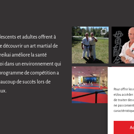
scents et adultes offrent à
e découvrir un art martial de
reikai améliore la santé
 soi dans un environnement qui
tre programme de compétition a
eaucoup de succès lors de
Pour offrir les
aux.
et/ou accéder 
de traiter des
ne pas consent
caractéristiqu
Ac