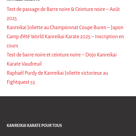
Test de passage de Barre noire & Ceinture noire – Août
2025
Kanreikai Joliette au Championnat Coupe Buren – Japon
Camp d’été World Kanreikai Karate 2025 – Inscription en
cours
Test de barre noire et ceinture noire – Dojo Kanreikai
Karate Vaudreuil
Raphaël Purdy de Kanreikai Joliette victorieux au
Fightquest 55
KANREIKAI KARATE POUR TOUS
Nos programmes de karaté pour enfants, adolescents et