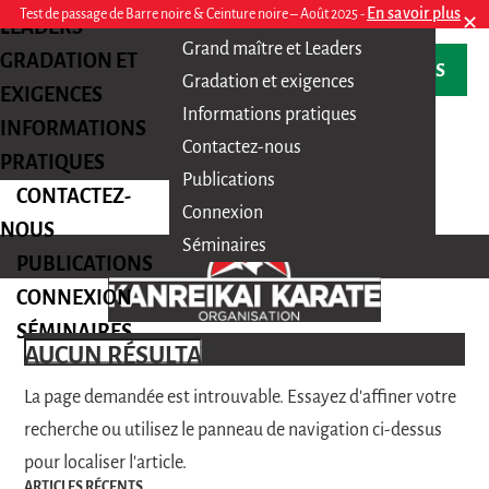
En savoir plus
Test de passage de Barre noire & Ceinture noire – Août 2025 -
Origines
✕
LEADERS
Grand maître et Leaders
GRADATION ET
INSCRIVEZ-VOUS
Gradation et exigences
EXIGENCES
Informations pratiques
INFORMATIONS
Contactez-nous
PRATIQUES
Publications
CONTACTEZ-
Connexion
NOUS
Séminaires
PUBLICATIONS
CONNEXION
SÉMINAIRES
AUCUN RÉSULTAT
La page demandée est introuvable. Essayez d'affiner votre
recherche ou utilisez le panneau de navigation ci-dessus
pour localiser l'article.
ARTICLES RÉCENTS